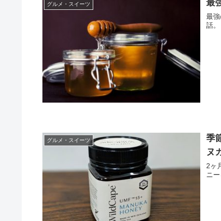
最
グルメ・スイーツ
最強
話。
季
グルメ・スイーツ
ヌ
2ヶ
ニー