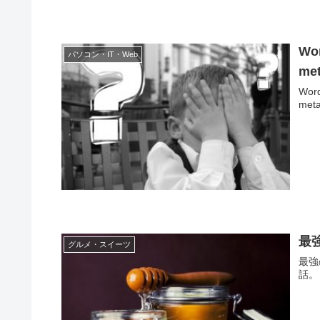
Wo
パソコン・IT・Web
me
Wor
me
最
グルメ・スイーツ
最強
話。