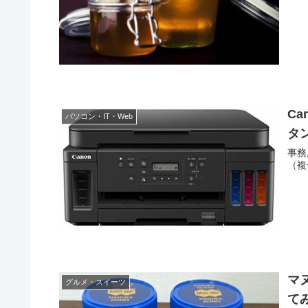
C
パソコン・IT・Web
タ
事務
（複
マ
グルメ・スイーツ
て