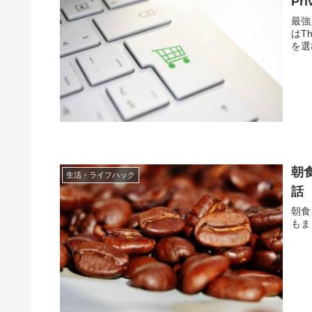
Pr
最強
はTh
を選
朝
生活・ライフハック
話
朝食
もま