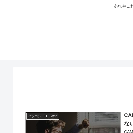
あれやこ
CA
パソコン・IT・Web
な
CA