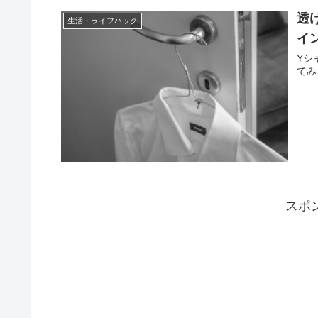
透
生活・ライフハック
イ
Yシ
てみ
スポ