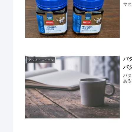
マヌ
バ
グルメ・スイーツ
バ
バタ
ある