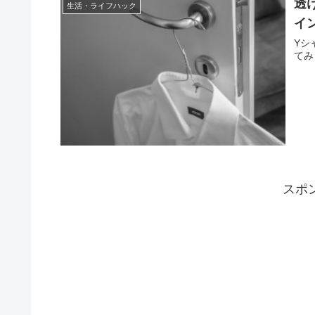
透
生活・ライフハック
イ
Yシ
てみ
スポ